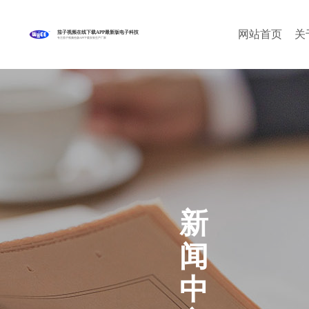
网站首页
关
茄子视频在线下载APP最新版电子科技
专注茄子视频色版APP下载安装生产厂家
新
闻
中