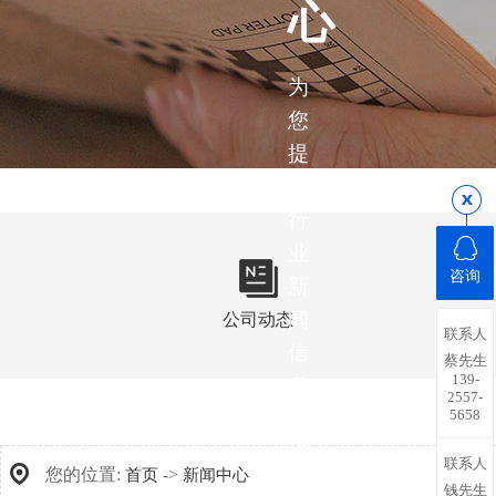
心
为
您
提
供
行
业
咨询
新
闻
公司动态
联系人
信
蔡先生
139-
息，
2557-
5658
带
您
联系人
您的位置:
->
首页
新闻中心
了
钱先生