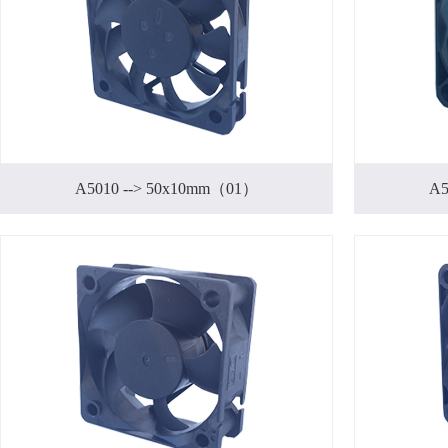
A5010 --> 50x10mm（01）
A5