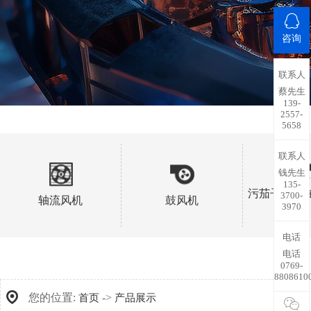
咨询
联系人
蔡先生
139-
2557-
5658
联系人
钱先生
135-
污茄子视频
3700-
轴流风机
鼓风机
3970
扇
电话
电话
0769-
8808610
您的位置:
->
首页
产品展示