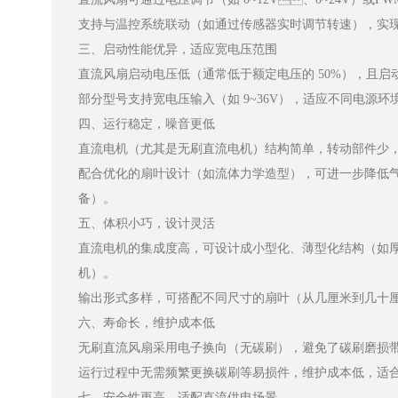
支持与温控系统联动（如通过传感器实时调节转速），实现 “按
三、启动性能优异，适应宽电压范围
直流风扇启动电压低（通常低于额定电压的 50%），且启动瞬间
部分型号支持宽电压输入（如 9~36V），适应不同电源环境，
四、运行稳定，噪音更低
直流电机（尤其是无刷直流电机）结构简单，转动部件少
配合优化的扇叶设计（如流体力学造型），可进一步降低气流噪
备）。
五、体积小巧，设计灵活
直流电机的集成度高，可设计成小型化、薄型化结构（如厚度仅
机）。
输出形式多样，可搭配不同尺寸的扇叶（从几厘米到几十厘米）
六、寿命长，维护成本低
无刷直流风扇采用电子换向（无碳刷），避免了碳刷磨损带来的寿命限
运行过程中无需频繁更换碳刷等易损件，维护成本低，
七、安全性更高，适配直流供电场景