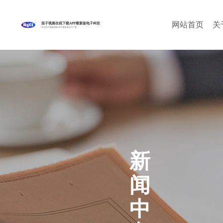
网站首页
关
茄子视频在线下载APP最新版电子科技
专注茄子视频色版APP下载安装生产厂家
新
闻
中