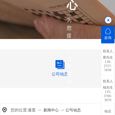
心
为
您
提
咨询
供
行
联系人
蔡先生
业
139-
新
2557-
5658
闻
公司动态
信
联系人
钱先生
息，
135-
3700-
带
3970
您
您的位置:
->
->
首页
新闻中心
公司动态
电话
了