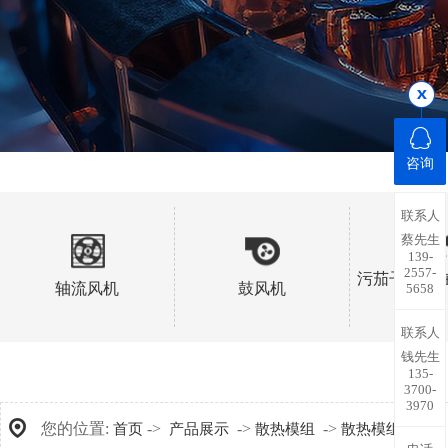
咨询
联系人
蔡先生
139-
2557-
污茄子视频
轴流风机
鼓风机
5658
扇
联系人
钱先生
135-
3700-
3970
您的位置:
->
->
->
首页
产品展示
散热模组
散热模组加工